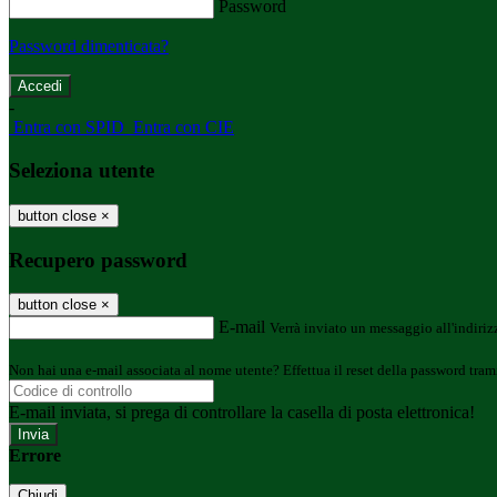
Password
Password dimenticata?
-
Entra con SPID
Entra con CIE
Seleziona utente
button close
×
Recupero password
button close
×
E-mail
Verrà inviato un messaggio all'indirizz
Non hai una e-mail associata al nome utente? Effettua il reset della password tram
E-mail inviata, si prega di controllare la casella di posta elettronica!
Errore
Chiudi