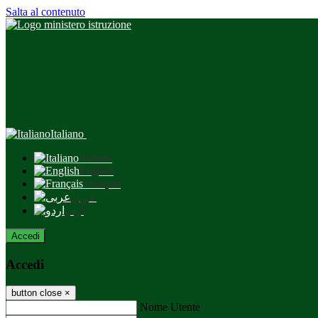
Salta al contenuto
Italiano
Italiano
English
Français
عربى
اردو
Accedi
Accedi
button close
×
Nome Utente