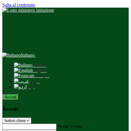
Salta al contenuto
Italiano
Italiano
English
Français
عربى
اردو
Accedi
Accedi
button close
×
Nome Utente