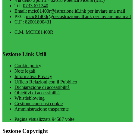
Via dello Sport 2 - 62018 Potenza Picena (MC)
Tel:
0733 671240
Email:
mcic81400r@istruzione.it
Link per inviare una mail
PEC:
mcic81400r@pec.istruzione.it
Link per inviare una mail
C.F.: 82001890431
C.M. MCIC81400R
Sezione Link Utili
Cookie policy
Note legali
Informativa Privacy
Ufficio Relazioni con il Pubblico
Dichiarazione di accessibilità
Obiettivi di accessibilità
Whistleblowing
Gestione consensi cookie
Amministrazione trasparente
Pagina visualizzata
94587
volte
Sezione Copyright