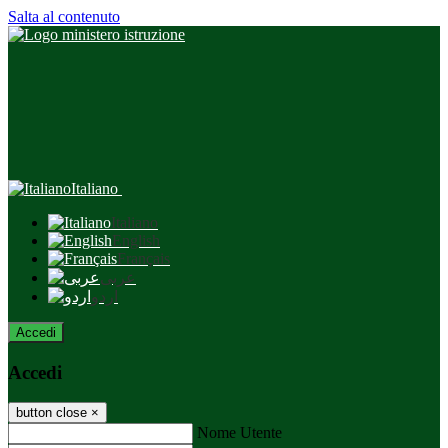
Salta al contenuto
Italiano
Italiano
English
Français
عربى
اردو
Accedi
Accedi
button close
×
Nome Utente