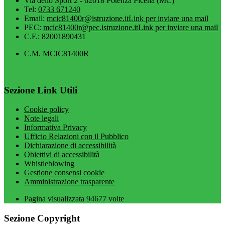
Via dello Sport 2 - 62018 Potenza Picena (MC)
Tel:
0733 671240
Email:
mcic81400r@istruzione.it
Link per inviare una mail
PEC:
mcic81400r@pec.istruzione.it
Link per inviare una mail
C.F.: 82001890431
C.M. MCIC81400R
Sezione Link Utili
Cookie policy
Note legali
Informativa Privacy
Ufficio Relazioni con il Pubblico
Dichiarazione di accessibilità
Obiettivi di accessibilità
Whistleblowing
Gestione consensi cookie
Amministrazione trasparente
Pagina visualizzata
94677
volte
Sezione Copyright