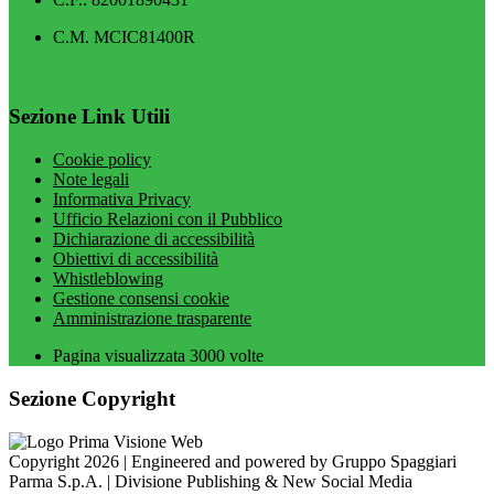
C.M. MCIC81400R
Sezione Link Utili
Cookie policy
Note legali
Informativa Privacy
Ufficio Relazioni con il Pubblico
Dichiarazione di accessibilità
Obiettivi di accessibilità
Whistleblowing
Gestione consensi cookie
Amministrazione trasparente
Pagina visualizzata
3000
volte
Sezione Copyright
Copyright 2026 | Engineered and powered by Gruppo Spaggiari
Parma S.p.A. | Divisione Publishing & New Social Media