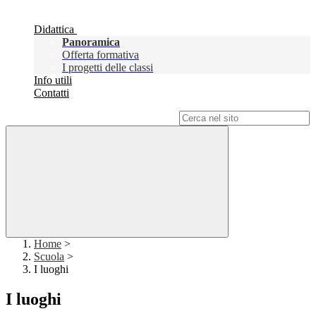
Didattica
Panoramica
Offerta formativa
I progetti delle classi
Info utili
Contatti
Campo di ricerca per le pagine del sito
Home
>
Scuola
>
I luoghi
I luoghi