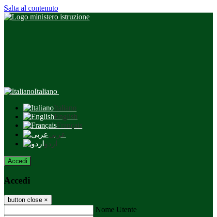
Salta al contenuto
Italiano
Italiano
English
Français
عربى
اردو
Accedi
Accedi
button close
×
Nome Utente