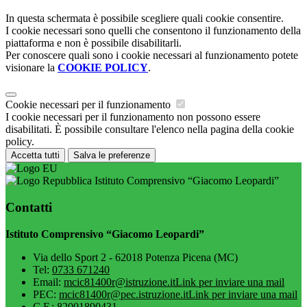
In questa schermata è possibile scegliere quali cookie consentire.
I cookie necessari sono quelli che consentono il funzionamento della
piattaforma e non è possibile disabilitarli.
Per conoscere quali sono i cookie necessari al funzionamento potete
visionare la
COOKIE POLICY
.
Cookie necessari per il funzionamento
I cookie necessari per il funzionamento non possono essere
disabilitati. È possibile consultare l'elenco nella pagina della cookie
policy.
Accetta tutti
Salva le preferenze
Istituto Comprensivo “Giacomo Leopardi”
Contatti
Istituto Comprensivo “Giacomo Leopardi”
Via dello Sport 2 - 62018 Potenza Picena (MC)
Tel:
0733 671240
Email:
mcic81400r@istruzione.it
Link per inviare una mail
PEC:
mcic81400r@pec.istruzione.it
Link per inviare una mail
C.F.: 82001890431