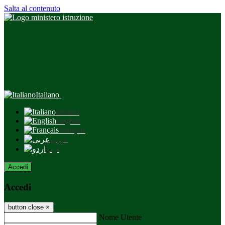
Salta al contenuto
Italiano
Italiano
English
Français
عربى
اردو
Accedi
Accedi
button close
×
Nome Utente