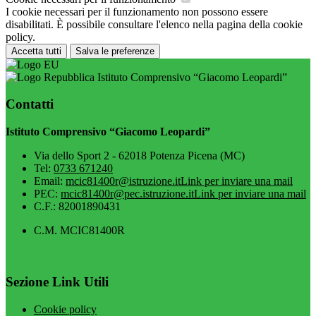
I cookie necessari per il funzionamento non possono essere
disabilitati. È possibile consultare l'elenco nella pagina della cookie
policy.
Accetta tutti
Salva le preferenze
Istituto Comprensivo “Giacomo Leopardi”
Contatti
Istituto Comprensivo “Giacomo Leopardi”
Via dello Sport 2 - 62018 Potenza Picena (MC)
Tel:
0733 671240
Email:
mcic81400r@istruzione.it
Link per inviare una mail
PEC:
mcic81400r@pec.istruzione.it
Link per inviare una mail
C.F.: 82001890431
C.M. MCIC81400R
Sezione Link Utili
Cookie policy