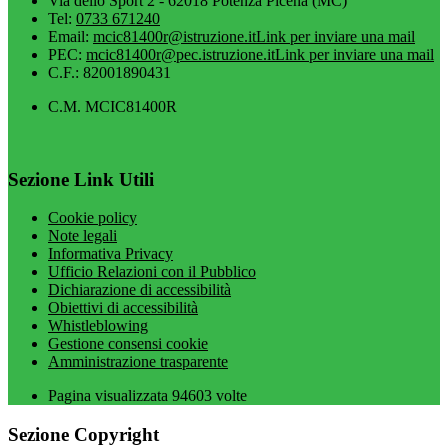
Via dello Sport 2 - 62018 Potenza Picena (MC)
Tel:
0733 671240
Email:
mcic81400r@istruzione.it
Link per inviare una mail
PEC:
mcic81400r@pec.istruzione.it
Link per inviare una mail
C.F.: 82001890431
C.M. MCIC81400R
Sezione Link Utili
Cookie policy
Note legali
Informativa Privacy
Ufficio Relazioni con il Pubblico
Dichiarazione di accessibilità
Obiettivi di accessibilità
Whistleblowing
Gestione consensi cookie
Amministrazione trasparente
Pagina visualizzata
94603
volte
Sezione Copyright