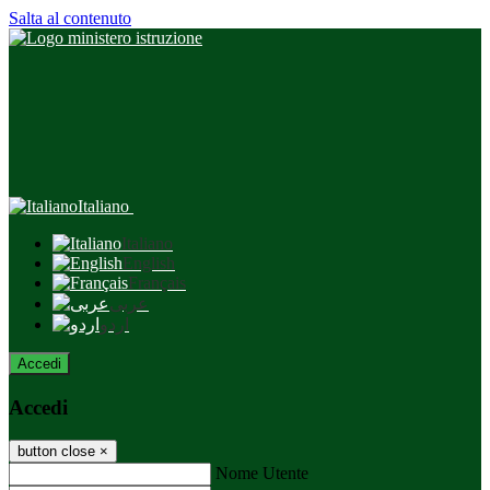
Salta al contenuto
Italiano
Italiano
English
Français
عربى
اردو
Accedi
Accedi
button close
×
Nome Utente