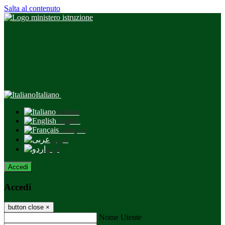
Salta al contenuto
Italiano
Italiano
English
Français
عربى
اردو
Accedi
Accedi
button close
×
Nome Utente