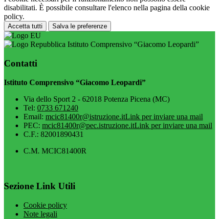
disabilitati. È possibile consultare l'elenco nella pagina della cookie
policy.
Accetta tutti
Salva le preferenze
Istituto Comprensivo “Giacomo Leopardi”
Contatti
Istituto Comprensivo “Giacomo Leopardi”
Via dello Sport 2 - 62018 Potenza Picena (MC)
Tel:
0733 671240
Email:
mcic81400r@istruzione.it
Link per inviare una mail
PEC:
mcic81400r@pec.istruzione.it
Link per inviare una mail
C.F.: 82001890431
C.M. MCIC81400R
Sezione Link Utili
Cookie policy
Note legali