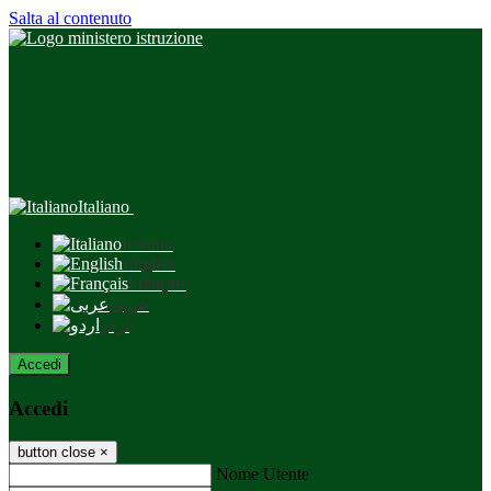
Salta al contenuto
Italiano
Italiano
English
Français
عربى
اردو
Accedi
Accedi
button close
×
Nome Utente