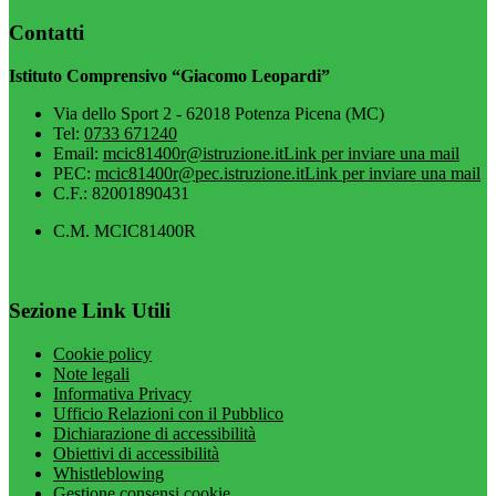
Contatti
Istituto Comprensivo “Giacomo Leopardi”
Via dello Sport 2 - 62018 Potenza Picena (MC)
Tel:
0733 671240
Email:
mcic81400r@istruzione.it
Link per inviare una mail
PEC:
mcic81400r@pec.istruzione.it
Link per inviare una mail
C.F.: 82001890431
C.M. MCIC81400R
Sezione Link Utili
Cookie policy
Note legali
Informativa Privacy
Ufficio Relazioni con il Pubblico
Dichiarazione di accessibilità
Obiettivi di accessibilità
Whistleblowing
Gestione consensi cookie