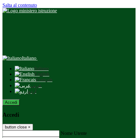
Salta al contenuto
Italiano
Italiano
English
Français
عربى
اردو
Accedi
Accedi
button close
×
Nome Utente