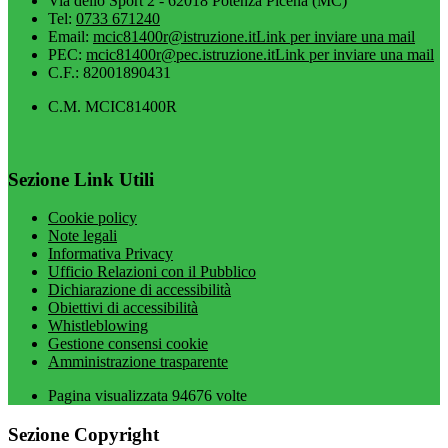
Via dello Sport 2 - 62018 Potenza Picena (MC)
Tel:
0733 671240
Email:
mcic81400r@istruzione.it
Link per inviare una mail
PEC:
mcic81400r@pec.istruzione.it
Link per inviare una mail
C.F.: 82001890431
C.M. MCIC81400R
Sezione Link Utili
Cookie policy
Note legali
Informativa Privacy
Ufficio Relazioni con il Pubblico
Dichiarazione di accessibilità
Obiettivi di accessibilità
Whistleblowing
Gestione consensi cookie
Amministrazione trasparente
Pagina visualizzata
94676
volte
Sezione Copyright