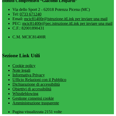
Istituto Comprensivo “Giacomo Leopardi”
Via dello Sport 2 - 62018 Potenza Picena (MC)
Tel:
0733 671240
Email:
mcic81400r@istruzione.it
Link per inviare una mail
PEC:
mcic81400r@pec.istruzione.it
Link per inviare una mail
C.F.: 82001890431
C.M. MCIC81400R
Sezione Link Utili
Cookie policy
Note legali
Informativa Privacy
Ufficio Relazioni con il Pubblico
Dichiarazione di accessibilità
Obiettivi di accessibilità
Whistleblowing
Gestione consensi cookie
Amministrazione trasparente
Pagina visualizzata
2151
volte