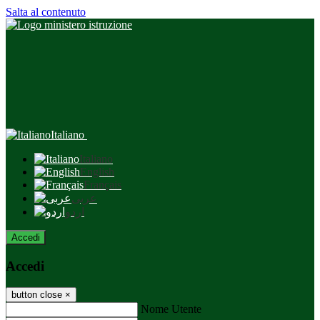
Salta al contenuto
Italiano
Italiano
English
Français
عربى
اردو
Accedi
Accedi
button close
×
Nome Utente