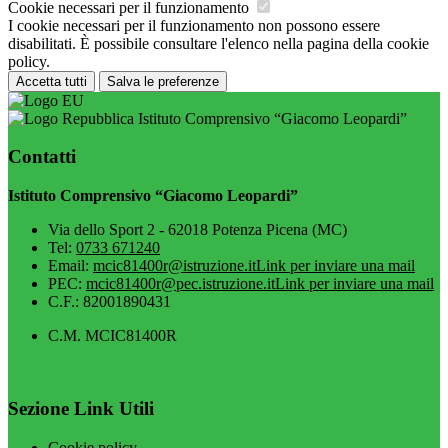
Cookie necessari per il funzionamento
I cookie necessari per il funzionamento non possono essere
disabilitati. È possibile consultare l'elenco nella pagina della cookie
policy.
Accetta tutti
Salva le preferenze
Istituto Comprensivo “Giacomo Leopardi”
Contatti
Istituto Comprensivo “Giacomo Leopardi”
Via dello Sport 2 - 62018 Potenza Picena (MC)
Tel:
0733 671240
Email:
mcic81400r@istruzione.it
Link per inviare una mail
PEC:
mcic81400r@pec.istruzione.it
Link per inviare una mail
C.F.: 82001890431
C.M. MCIC81400R
Sezione Link Utili
Cookie policy