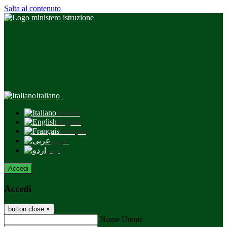
Salta al contenuto
Italiano
Italiano
English
Français
عربى
اردو
Accedi
Accedi
button close
×
Nome Utente