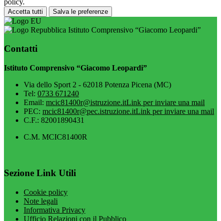
policy.
Accetta tutti
Salva le preferenze
Istituto Comprensivo “Giacomo Leopardi”
Contatti
Istituto Comprensivo “Giacomo Leopardi”
Via dello Sport 2 - 62018 Potenza Picena (MC)
Tel:
0733 671240
Email:
mcic81400r@istruzione.it
Link per inviare una mail
PEC:
mcic81400r@pec.istruzione.it
Link per inviare una mail
C.F.: 82001890431
C.M. MCIC81400R
Sezione Link Utili
Cookie policy
Note legali
Informativa Privacy
Ufficio Relazioni con il Pubblico