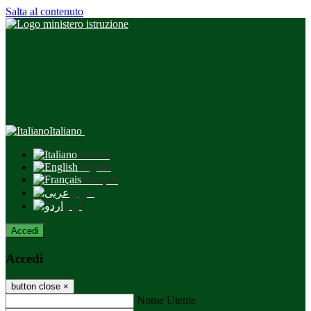
Salta al contenuto
Italiano
Italiano
English
Français
عربى
اردو
Accedi
Accedi
button close
×
Nome Utente