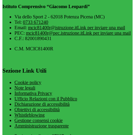
Istituto Comprensivo “Giacomo Leopardi”
Via dello Sport 2 - 62018 Potenza Picena (MC)
Tel:
0733 671240
Email:
mcic81400r@istruzione.it
Link per inviare una mail
PEC:
mcic81400r@pec.istruzione.it
Link per inviare una mail
C.F.: 82001890431
C.M. MCIC81400R
Sezione Link Utili
Cookie policy
Note legali
Informativa Privacy
Ufficio Relazioni con il Pubblico
Dichiarazione di accessibilità
Obiettivi di accessibilità
Whistleblowing
Gestione consensi cookie
Amministrazione trasparente