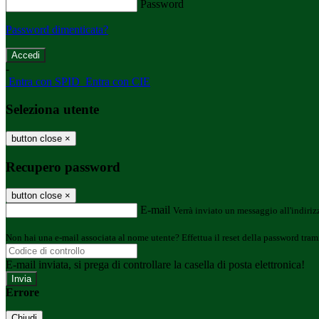
Password
Password dimenticata?
-
Entra con SPID
Entra con CIE
Seleziona utente
button close
×
Recupero password
button close
×
E-mail
Verrà inviato un messaggio all'indirizz
Non hai una e-mail associata al nome utente? Effettua il reset della password tram
E-mail inviata, si prega di controllare la casella di posta elettronica!
Errore
Chiudi