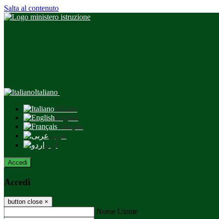
Salta al contenuto
Italiano
Italiano
English
Français
عربى
اردو
Accedi
Accedi
button close
×
Nome Utente