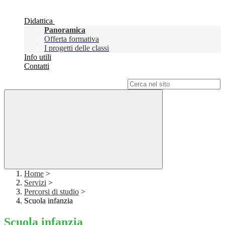
Didattica
Panoramica
Offerta formativa
I progetti delle classi
Info utili
Contatti
Campo di ricerca per le pagine del sito
Home
>
Servizi
>
Percorsi di studio
>
Scuola infanzia
Scuola infanzia