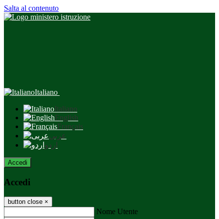
Salta al contenuto
Italiano
Italiano
English
Français
عربى
اردو
Accedi
Accedi
button close
×
Nome Utente