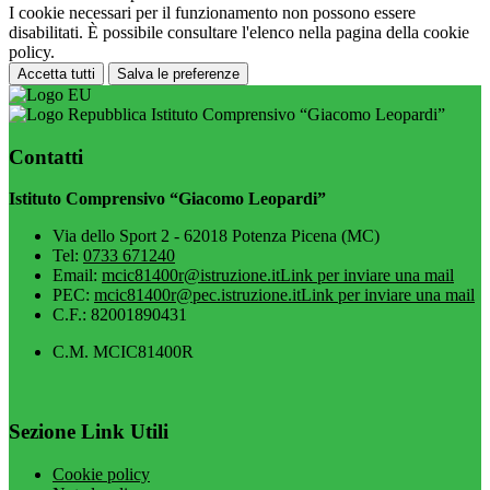
I cookie necessari per il funzionamento non possono essere
disabilitati. È possibile consultare l'elenco nella pagina della cookie
policy.
Accetta tutti
Salva le preferenze
Istituto Comprensivo “Giacomo Leopardi”
Contatti
Istituto Comprensivo “Giacomo Leopardi”
Via dello Sport 2 - 62018 Potenza Picena (MC)
Tel:
0733 671240
Email:
mcic81400r@istruzione.it
Link per inviare una mail
PEC:
mcic81400r@pec.istruzione.it
Link per inviare una mail
C.F.: 82001890431
C.M. MCIC81400R
Sezione Link Utili
Cookie policy