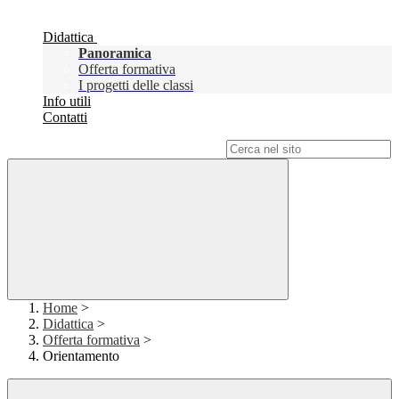
Didattica
Panoramica
Offerta formativa
I progetti delle classi
Info utili
Contatti
Campo di ricerca per le pagine del sito
Home
>
Didattica
>
Offerta formativa
>
Orientamento