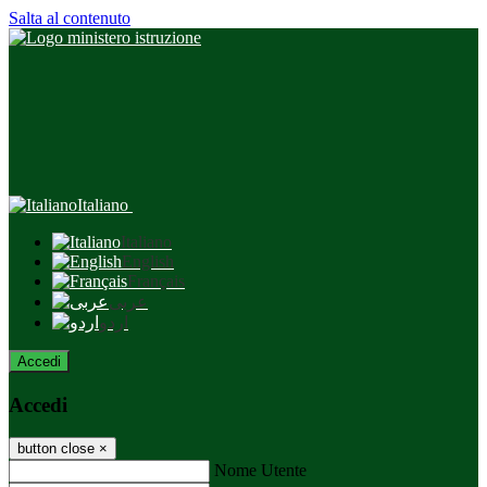
Salta al contenuto
Italiano
Italiano
English
Français
عربى
اردو
Accedi
Accedi
button close
×
Nome Utente