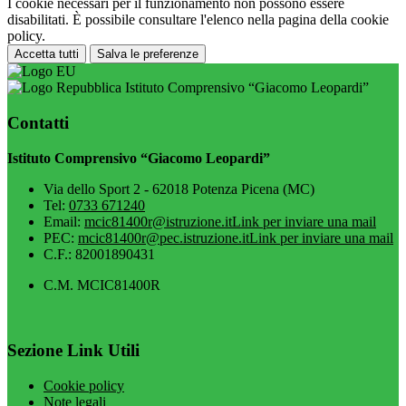
I cookie necessari per il funzionamento non possono essere
disabilitati. È possibile consultare l'elenco nella pagina della cookie
policy.
Accetta tutti
Salva le preferenze
Istituto Comprensivo “Giacomo Leopardi”
Contatti
Istituto Comprensivo “Giacomo Leopardi”
Via dello Sport 2 - 62018 Potenza Picena (MC)
Tel:
0733 671240
Email:
mcic81400r@istruzione.it
Link per inviare una mail
PEC:
mcic81400r@pec.istruzione.it
Link per inviare una mail
C.F.: 82001890431
C.M. MCIC81400R
Sezione Link Utili
Cookie policy
Note legali