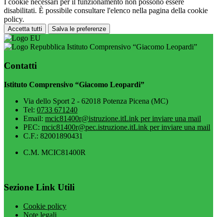
I cookie necessari per il funzionamento non possono essere
disabilitati. È possibile consultare l'elenco nella pagina della cookie
policy.
Accetta tutti
Salva le preferenze
Istituto Comprensivo “Giacomo Leopardi”
Contatti
Istituto Comprensivo “Giacomo Leopardi”
Via dello Sport 2 - 62018 Potenza Picena (MC)
Tel:
0733 671240
Email:
mcic81400r@istruzione.it
Link per inviare una mail
PEC:
mcic81400r@pec.istruzione.it
Link per inviare una mail
C.F.: 82001890431
C.M. MCIC81400R
Sezione Link Utili
Cookie policy
Note legali