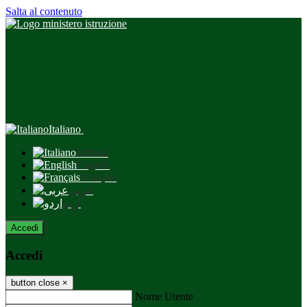
Salta al contenuto
Italiano
Italiano
English
Français
عربى
اردو
Accedi
Accedi
button close
×
Nome Utente