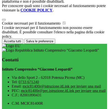
piattaforma e non è possibile disabilitarli.
Per conoscere quali sono i cookie necessari al funzionamento potete
visionare la
COOKIE POLICY
.
Cookie necessari per il funzionamento
I cookie necessari per il funzionamento non possono essere
disabilitati. È possibile consultare l'elenco nella pagina della cookie
policy.
Accetta tutti
Salva le preferenze
Istituto Comprensivo “Giacomo Leopardi”
Contatti
Istituto Comprensivo “Giacomo Leopardi”
Via dello Sport 2 - 62018 Potenza Picena (MC)
Tel:
0733 671240
Email:
mcic81400r@istruzione.it
Link per inviare una mail
PEC:
mcic81400r@pec.istruzione.it
Link per inviare una mail
C.F.: 82001890431
C.M. MCIC81400R