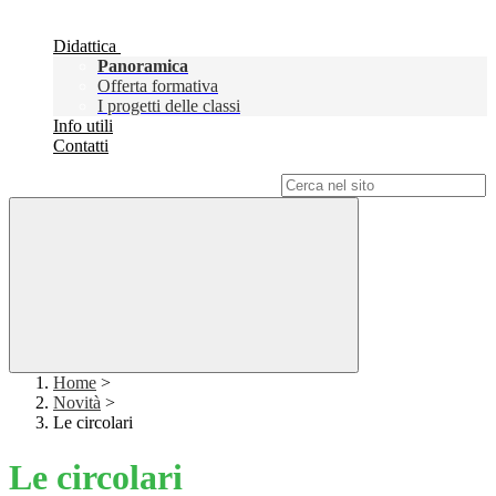
Didattica
Panoramica
Offerta formativa
I progetti delle classi
Info utili
Contatti
Campo di ricerca per le pagine del sito
Home
>
Novità
>
Le circolari
Le circolari