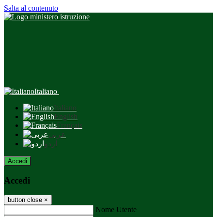
Salta al contenuto
Italiano
Italiano
English
Français
عربى
اردو
Accedi
Accedi
button close
×
Nome Utente