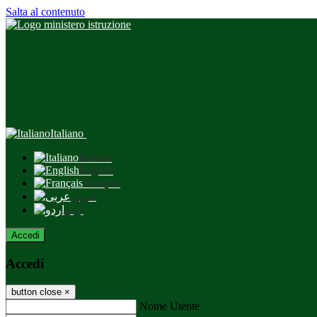
Salta al contenuto
Italiano
Italiano
English
Français
عربى
اردو
Accedi
Accedi
button close
×
Nome Utente