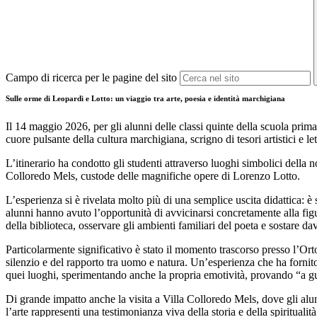
Campo di ricerca per le pagine del sito
Sulle orme di Leopardi e Lotto: un viaggio tra arte, poesia e identità marchigiana
Il 14 maggio 2026, per gli alunni delle classi quinte della scuola prim
cuore pulsante della cultura marchigiana, scrigno di tesori artistici e let
L’itinerario ha condotto gli studenti attraverso luoghi simbolici della no
Colloredo Mels, custode delle magnifiche opere di Lorenzo Lotto.
L’esperienza si è rivelata molto più di una semplice uscita didattica: è s
alunni hanno avuto l’opportunità di avvicinarsi concretamente alla figu
della biblioteca, osservare gli ambienti familiari del poeta e sostare d
Particolarmente significativo è stato il momento trascorso presso l’Ort
silenzio e del rapporto tra uomo e natura. Un’esperienza che ha fornit
quei luoghi, sperimentando anche la propria emotività, provando “a gua
Di grande impatto anche la visita a Villa Colloredo Mels, dove gli a
l’arte rappresenti una testimonianza viva della storia e della spiritualità 