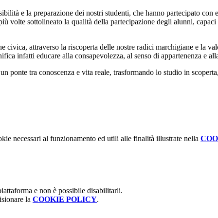
ensibilità e la preparazione dei nostri studenti, che hanno partecipato co
più volte sottolineato la qualità della partecipazione degli alunni, capac
civica, attraverso la riscoperta delle nostre radici marchigiane e la va
fica infatti educare alla consapevolezza, al senso di appartenenza e alla
n ponte tra conoscenza e vita reale, trasformando lo studio in scopert
kie necessari al funzionamento ed utili alle finalità illustrate nella
COO
attaforma e non è possibile disabilitarli.
isionare la
COOKIE POLICY
.