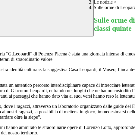
Le notizie
>
Sulle orme di Leopard
Sulle orme d
classi quinte
aria “G.Leopardi” di Potenza Picena è stata una giornata intensa di emozi
terari di straordinario valore.
stra identità culturale: la suggestiva Casa Leopardi, il Museo, l’incantevo
tata un autentico percorso interdisciplinare capace di intrecciare letteratu
ra di Giacomo Leopardi, entrando nei luoghi che ne hanno custodito l’inf
avanti ai paesaggi che hanno dato vita ai suoi versi hanno reso la lettera
o, dove i ragazzi, attraverso un laboratorio organizzato dalle guide del F
o ai nostri ragazzi, la possibilità di mettersi in gioco, immedesimarsi 
rdare oltre la siepe”.
lunni hanno ammirato le straordinarie opere di Lorenzo Lotto, approfon
del nostro territorio.