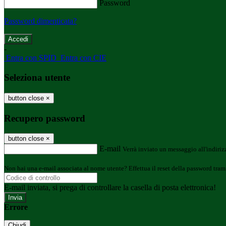
Password
Password dimenticata?
-
Entra con SPID
Entra con CIE
Seleziona utente
button close
×
Recupero password
button close
×
E-mail
Verrà inviato un messaggio all'indirizz
Non hai una e-mail associata al nome utente? Effettua il reset della password tram
E-mail inviata, si prega di controllare la casella di posta elettronica!
Errore
Chiudi