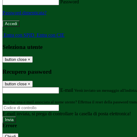
Password
Password dimenticata?
-
Entra con SPID
Entra con CIE
Seleziona utente
button close
×
Recupero password
button close
×
E-mail
Verrà inviato un messaggio all'indirizz
Non hai una e-mail associata al nome utente? Effettua il reset della password tram
E-mail inviata, si prega di controllare la casella di posta elettronica!
Errore
Chiudi