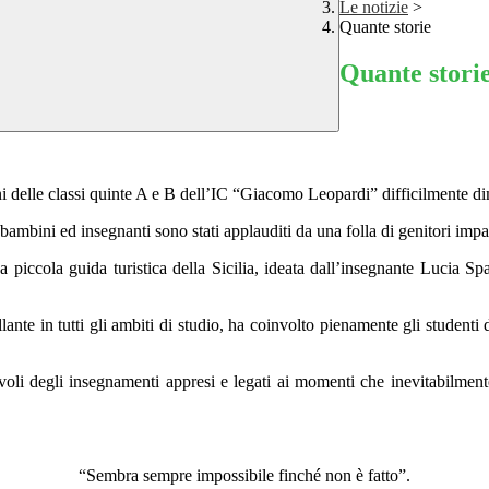
Le notizie
>
Quante storie
Quante stori
unni delle classi quinte A e B dell’IC “Giacomo Leopardi” difficilmente 
ambini ed insegnanti sono stati applauditi da una folla di genitori impazi
piccola guida turistica della Sicilia, ideata dall’insegnante Lucia Spad
llante in tutti gli ambiti di studio, ha coinvolto pienamente gli student
evoli degli insegnamenti appresi e legati ai momenti che inevitabilment
“Sembra sempre impossibile finché non è fatto”.