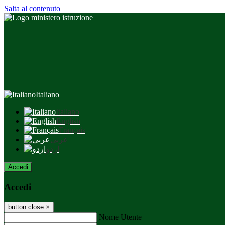
Salta al contenuto
Italiano
Italiano
English
Français
عربى
اردو
Accedi
Accedi
button close
×
Nome Utente