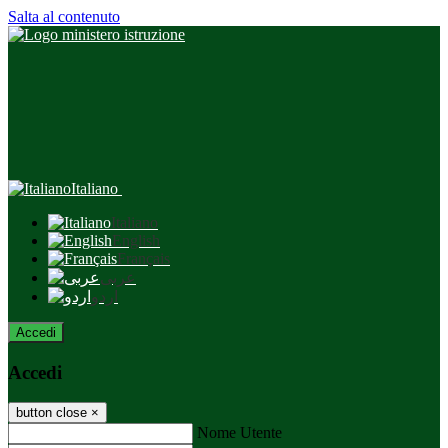
Salta al contenuto
Italiano
Italiano
English
Français
عربى
اردو
Accedi
Accedi
button close
×
Nome Utente