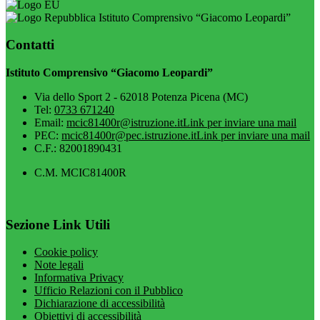
Istituto Comprensivo “Giacomo Leopardi”
Contatti
Istituto Comprensivo “Giacomo Leopardi”
Via dello Sport 2 - 62018 Potenza Picena (MC)
Tel:
0733 671240
Email:
mcic81400r@istruzione.it
Link per inviare una mail
PEC:
mcic81400r@pec.istruzione.it
Link per inviare una mail
C.F.: 82001890431
C.M. MCIC81400R
Sezione Link Utili
Cookie policy
Note legali
Informativa Privacy
Ufficio Relazioni con il Pubblico
Dichiarazione di accessibilità
Obiettivi di accessibilità