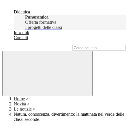
Didattica
Panoramica
Offerta formativa
I progetti delle classi
Info utili
Contatti
Campo di ricerca per le pagine del sito
Home
>
Novità
>
Le notizie
>
Natura, conoscenza, divertimento: la mattinata nel verde delle
classi seconde!