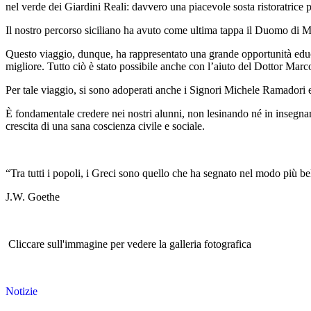
nel verde dei Giardini Reali: davvero una piacevole sosta ristoratrice 
Il nostro percorso siciliano ha avuto come ultima tappa il Duomo di Mon
Questo viaggio, dunque, ha rappresentato una grande opportunità educati
migliore. Tutto ciò è stato possibile anche con l’aiuto del Dottor Mar
Per tale viaggio, si sono adoperati anche i Signori Michele Ramado
È fondamentale credere nei nostri alunni, non lesinando né in insegnam
crescita di una sana coscienza civile e sociale.
“
Tra tutti i popoli, i Greci sono quello che ha segnato nel modo più bel
J.W. Goethe
Ins. Diego
Cliccare sull'immagine per vedere la galleria fotografica
Notizie