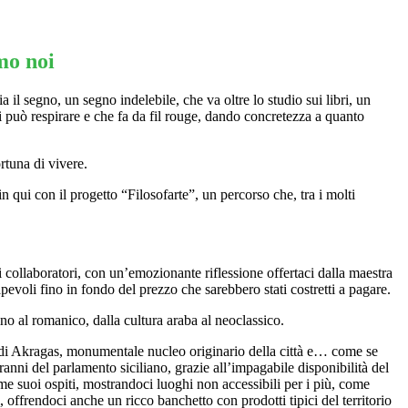
mo noi
a il segno, un segno indelebile, che va oltre lo studio sui libri, un
i può respirare e che fa da fil rouge, dando concretezza a quanto
rtuna di vivere.
ui con il progetto “Filosofarte”, un percorso che, tra i molti
i collaboratori, con un’emozionante riflessione offertaci dalla maestra
apevoli fino in fondo del prezzo che sarebbero stati costretti a pagare.
ino al romanico, dalla cultura araba al neoclassico.
la di Akragas, monumentale nucleo originario della città e… come se
anni del parlamento siciliano, grazie all’impagabile disponibilità del
e suoi ospiti, mostrandoci luoghi non accessibili per i più, come
i, offrendoci anche un ricco banchetto con prodotti tipici del territorio