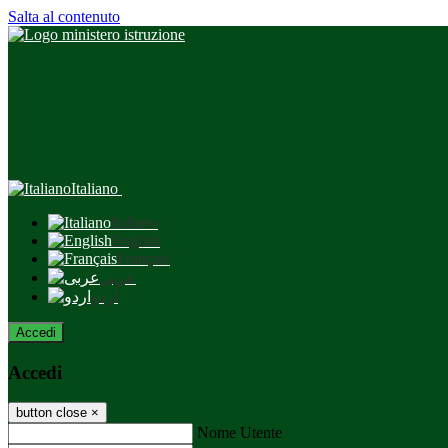
Salta al contenuto
Italiano
Italiano
English
Français
عربى
اردو
Accedi
Accedi
button close
×
Nome Utente