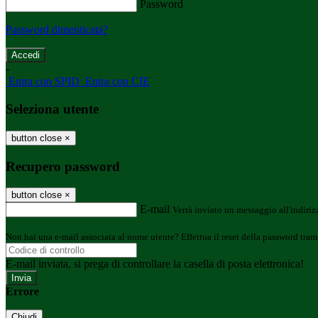
Password
Password dimenticata?
-
Entra con SPID
Entra con CIE
Seleziona utente
button close
×
Recupero password
button close
×
E-mail
Verrà inviato un messaggio all'indirizz
Non hai una e-mail associata al nome utente? Effettua il reset della password tram
E-mail inviata, si prega di controllare la casella di posta elettronica!
Errore
Chiudi