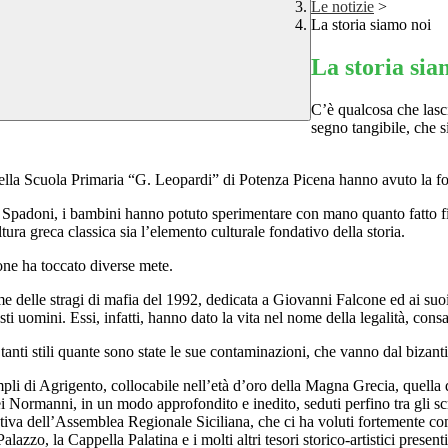
Le notizie
>
La storia siamo noi
La storia sia
C’è qualcosa che lasci
segno tangibile, che s
 della Scuola Primaria “G. Leopardi” di Potenza Picena hanno avuto la fo
Spadoni, i bambini hanno potuto sperimentare con mano quanto fatto fin q
ura greca classica sia l’elemento culturale fondativo della storia.
one ha toccato diverse mete.
ime delle stragi di mafia del 1992, dedicata a Giovanni Falcone ed ai suo
ti uomini. Essi, infatti, hanno dato la vita nel nome della legalità, cons
 tanti stili quante sono state le sue contaminazioni, che vanno dal bizant
Templi di Agrigento, collocabile nell’età d’oro della Magna Grecia, quel
i Normanni, in un modo approfondito e inedito, seduti perfino tra gli scr
iva dell’Assemblea Regionale Siciliana, che ci ha voluti fortemente com
lazzo, la Cappella Palatina e i molti altri tesori storico-artistici present