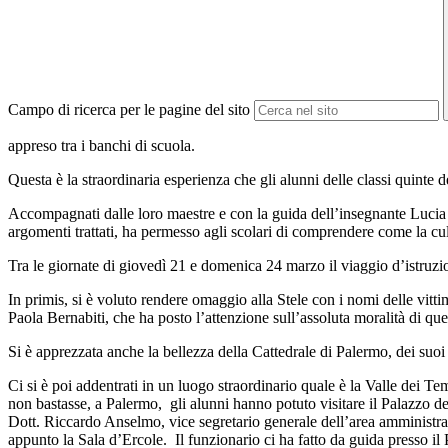
Campo di ricerca per le pagine del sito
appreso tra i banchi di scuola.
Questa è la straordinaria esperienza che gli alunni delle classi quinte
Accompagnati dalle loro maestre e con la guida dell’insegnante Lucia 
argomenti trattati, ha permesso agli scolari di comprendere come la cult
Tra le giornate di giovedì 21 e domenica 24 marzo il viaggio d’istruzi
In primis, si è voluto rendere omaggio alla Stele con i nomi delle vitt
Paola Bernabiti, che ha posto l’attenzione sull’assoluta moralità di ques
Si è apprezzata anche la bellezza della Cattedrale di Palermo, dei suoi
Ci si è poi addentrati in un luogo straordinario quale è la Valle dei 
non bastasse, a Palermo, gli alunni hanno potuto visitare il Palazzo de
Dott. Riccardo Anselmo, vice segretario generale dell’area amministrat
appunto la Sala d’Ercole. Il funzionario ci ha fatto da guida presso il Pa