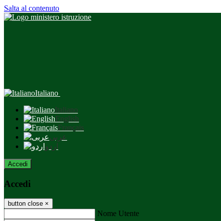
Salta al contenuto
Italiano
Italiano
English
Français
عربى
اردو
Accedi
Accedi
button close
×
Nome Utente