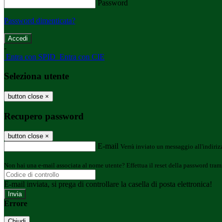
Password
Password dimenticata?
-
Entra con SPID
Entra con CIE
Seleziona utente
button close
×
Recupero password
button close
×
E-mail
Verrà inviato un messaggio all'indirizz
Non hai una e-mail associata al nome utente? Effettua il reset della password tram
E-mail inviata, si prega di controllare la casella di posta elettronica!
Errore
Chiudi