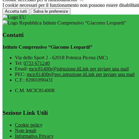
I cookie necessari per il funzionamento non possono essere disabilitati.
Accetta tutti
Salva le preferenze
Istituto Comprensivo “Giacomo Leopardi”
Contatti
Istituto Comprensivo “Giacomo Leopardi”
Via dello Sport 2 - 62018 Potenza Picena (MC)
Tel:
0733 671240
Email:
mcic81400r@istruzione.it
Link per inviare una mail
PEC:
mcic81400r@pec.istruzione.it
Link per inviare una mail
C.F.: 82001890431
C.M. MCIC81400R
Sezione Link Utili
Cookie policy
Note legali
Informativa Privacy