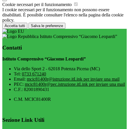
Cookie necessari per il funzionamento
I cookie necessari per il funzionamento non possono essere
disabilitati. È possibile consultare l'elenco nella pagina della cookie
policy.
Accetta tutti
Salva le preferenze
Istituto Comprensivo “Giacomo Leopardi”
Contatti
Istituto Comprensivo “Giacomo Leopardi”
Via dello Sport 2 - 62018 Potenza Picena (MC)
Tel:
0733 671240
Email:
mcic81400r@istruzione.it
Link per inviare una mail
PEC:
mcic81400r@pec.istruzione.it
Link per inviare una mail
C.F.: 82001890431
C.M. MCIC81400R
Sezione Link Utili