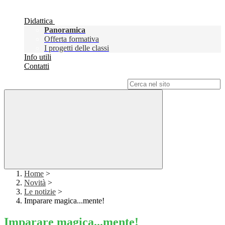
Didattica
Panoramica
Offerta formativa
I progetti delle classi
Info utili
Contatti
Campo di ricerca per le pagine del sito
Home
>
Novità
>
Le notizie
>
Imparare magica...mente!
Imparare magica...mente!