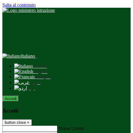
Salta al contenuto
Italiano
Italiano
English
Français
عربى
اردو
Accedi
Accedi
button close
×
Nome Utente