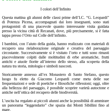
I colori dell’Infinito
Questa mattina gli alunni delle classi prime dell’I.C. “G. Leopardi”
di Potenza Picena, accompagnati dai loro insegnanti, sono stati
protagonisti di una piacevole quanto interessante visita guidata
presso la vicina città di Recanati, dove, più precisamente, si è fatta
tappa presso l’Orto sul Colle dell’infinito.
I bambini, con l’aiuto della guida, hanno realizzato con materiali di
recupero una rielaborazione originale e creativa del paesaggio
circostante. Successivamente si è visitato l’orto e tutti sono rimasti
piacevolmente colpiti dalle moltitudini di erbe aromatiche, frutti
antichi e aiuole fiorite all’interno dello stesso, alla scoperta della
natura tra storia, mitologia e simboli nascosti.
Storicamente annesso all’ex Monastero di Santo Stefano, questo
luogo fu eletto da Giacomo Leopardi come meta delle sue
frequentazioni e sede di poetiche e filosofiche riflessioni; oggi, oltre
alla bellezza del paesaggio, è possibile scoprire varietà autoctone e
antiche nell’ottica del recupero delle biodiversità.
L’uscita ha regalato ai piccoli alunni anche la possibilità di ammirare
un panorama “leggendario” che spazia dai Monti Sibillini fino al
mare.