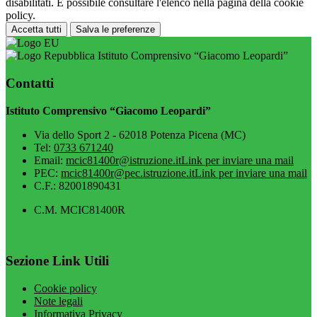
disabilitati. È possibile consultare l'elenco nella pagina della cookie
policy.
Accetta tutti
Salva le preferenze
Istituto Comprensivo “Giacomo Leopardi”
Contatti
Istituto Comprensivo “Giacomo Leopardi”
Via dello Sport 2 - 62018 Potenza Picena (MC)
Tel:
0733 671240
Email:
mcic81400r@istruzione.it
Link per inviare una mail
PEC:
mcic81400r@pec.istruzione.it
Link per inviare una mail
C.F.: 82001890431
C.M. MCIC81400R
Sezione Link Utili
Cookie policy
Note legali
Informativa Privacy