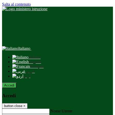
Salta al contenuto
Italiano
Italiano
English
Français
عربى
اردو
Accedi
Accedi
button close
×
Nome Utente