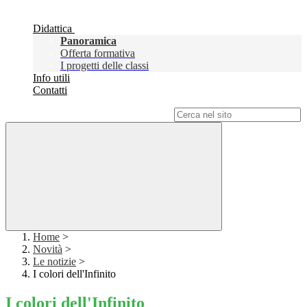
Didattica
Panoramica
Offerta formativa
I progetti delle classi
Info utili
Contatti
Campo di ricerca per le pagine del sito
Home
>
Novità
>
Le notizie
>
I colori dell'Infinito
I colori dell'Infinito