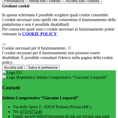
Personalizza
Rifiuta tutti
i cookies
Accetta tutti
i cookies
Gestione cookie
In questa schermata è possibile scegliere quali cookie consentire.
I cookie necessari sono quelli che consentono il funzionamento della
piattaforma e non è possibile disabilitarli.
Per conoscere quali sono i cookie necessari al funzionamento potete
visionare la
COOKIE POLICY
.
Cookie necessari per il funzionamento
I cookie necessari per il funzionamento non possono essere
disabilitati. È possibile consultare l'elenco nella pagina della cookie
policy.
Accetta tutti
Salva le preferenze
Istituto Comprensivo “Giacomo Leopardi”
Contatti
Istituto Comprensivo “Giacomo Leopardi”
Via dello Sport 2 - 62018 Potenza Picena (MC)
Tel:
0733 671240
Email:
mcic81400r@istruzione.it
Link per inviare una mail