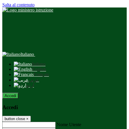
Salta al contenuto
Italiano
Italiano
English
Français
عربى
اردو
Accedi
Accedi
button close
×
Nome Utente