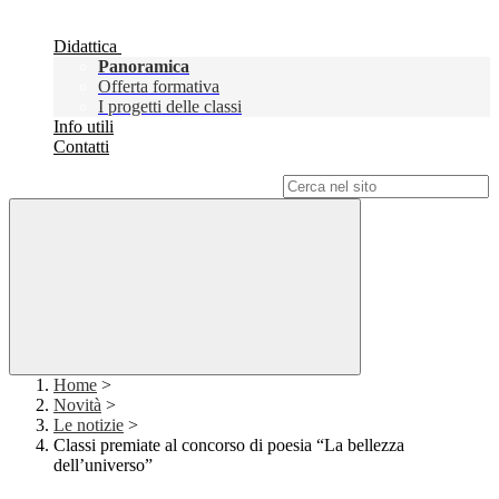
Didattica
Panoramica
Offerta formativa
I progetti delle classi
Info utili
Contatti
Campo di ricerca per le pagine del sito
Home
>
Novità
>
Le notizie
>
Classi premiate al concorso di poesia “La bellezza
dell’universo”