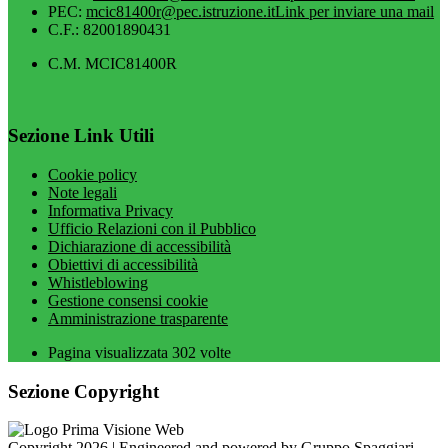
PEC:
mcic81400r@pec.istruzione.it
Link per inviare una mail
C.F.: 82001890431
C.M. MCIC81400R
Sezione Link Utili
Cookie policy
Note legali
Informativa Privacy
Ufficio Relazioni con il Pubblico
Dichiarazione di accessibilità
Obiettivi di accessibilità
Whistleblowing
Gestione consensi cookie
Amministrazione trasparente
Pagina visualizzata
302
volte
Sezione Copyright
Copyright 2026 | Engineered and powered by Gruppo Spaggiari