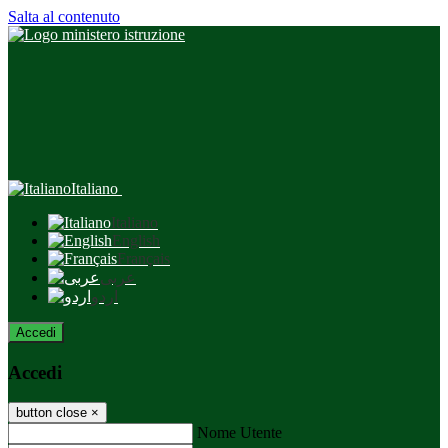
Salta al contenuto
Italiano
Italiano
English
Français
عربى
اردو
Accedi
Accedi
button close
×
Nome Utente