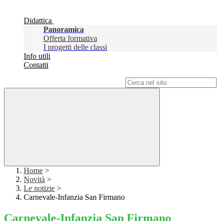
Didattica
Panoramica
Offerta formativa
I progetti delle classi
Info utili
Contatti
Campo di ricerca per le pagine del sito
Home
>
Novità
>
Le notizie
>
Carnevale-Infanzia San Firmano
Carnevale-Infanzia San Firmano