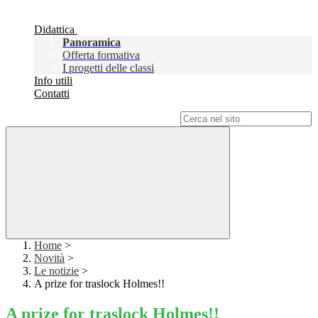
Didattica
Panoramica
Offerta formativa
I progetti delle classi
Info utili
Contatti
Campo di ricerca per le pagine del sito
Home
>
Novità
>
Le notizie
>
A prize for traslock Holmes!!
A prize for traslock Holmes!!