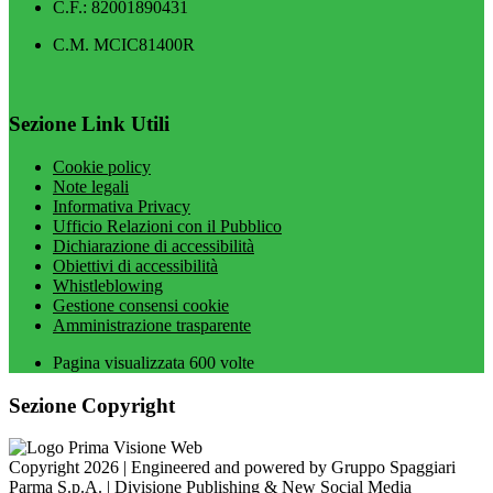
C.F.: 82001890431
C.M. MCIC81400R
Sezione Link Utili
Cookie policy
Note legali
Informativa Privacy
Ufficio Relazioni con il Pubblico
Dichiarazione di accessibilità
Obiettivi di accessibilità
Whistleblowing
Gestione consensi cookie
Amministrazione trasparente
Pagina visualizzata
600
volte
Sezione Copyright
Copyright 2026 | Engineered and powered by Gruppo Spaggiari
Parma S.p.A. | Divisione Publishing & New Social Media