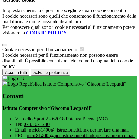
In questa schermata è possibile scegliere quali cookie consentire.
I cookie necessari sono quelli che consentono il funzionamento della
piattaforma e non è possibile disabilitarli.
Per conoscere quali sono i cookie necessari al funzionamento potete
visionare la
COOKIE POLICY
.
Cookie necessari per il funzionamento
I cookie necessari per il funzionamento non possono essere
disabilitati. È possibile consultare l'elenco nella pagina della cookie
policy.
Accetta tutti
Salva le preferenze
Istituto Comprensivo “Giacomo Leopardi”
Contatti
Istituto Comprensivo “Giacomo Leopardi”
Via dello Sport 2 - 62018 Potenza Picena (MC)
Tel:
0733 671240
Email:
mcic81400r@istruzione.it
Link per inviare una mail
PEC:
mcic81400r@pec.istruzione.it
Link per inviare una mail