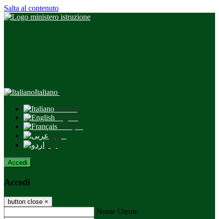
Salta al contenuto
Italiano
Italiano
English
Français
عربى
اردو
Accedi
Accedi
button close
×
Nome Utente