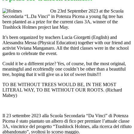
On 23rd September 2023 at the Scuola
Secondaria “L.Da Vinci” in Potenza Picena a young fig tree has
been planted as a prize for the current class 3A, winner of the
Trashlock Holmes project last May.
It’s been organized by teachers Lucia Giorgetti (English) and
Alessandra Messa (Physical Education) together with our friend and
activist Viviana Manganaro. All the third classes were in the school
garden to celebrate the event.
Could it be a different prize? Yes, of course, but the most original,
meaningful and ecofriendly one couldn’t be other than a beautiful
tree, hoping that it will give us a lot of sweet fruits!!!
TO BE WITHOUT TREES WOULD BE, IN THE MOST
LITERAL WAY, TO BE WITHOUT OUR ROOTS. (Richard
Mabey)
Il 23 settembre 2023 alla Scuola Secondaria “Da Vinci” di Potenza
Picena è stato piantato un albero di fico per premiare l’attuale classe
3A, vincitrice del progetto “Trashlock Holmes, alla ricerca del rifiuto
abbandonato”, svoltosi lo scorso maggio.